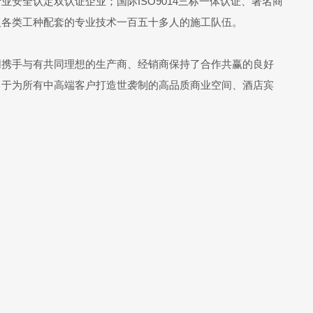
全认定双认证企业；国际ISO9014三标一体认证、著名商
及各类工种配套的专业技术一百五十多人的施工队伍。
同携手与有共同理想的生产商、经销商保持了合作共赢的良好
力于为所有中高端客户打造世袭制的高品质商业空间、酒店宾