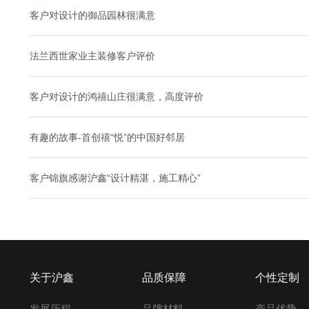
客户对设计的御品园林很满意
法兰西世家业主装修客户评价
客户对设计的鸿禧山庄很满意，高度评价
有趣的故事-首创禧“悦”的中国好邻居
客户锦旗感谢沪鑫“设计精湛，施工精心”
关于沪鑫
品质保障
个性定制
发展历程
品牌材料
产品优势