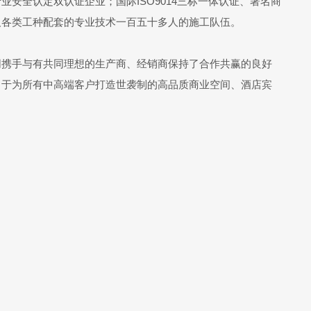
全认定双认证企业；国际ISO9014三标一体认证、著名商
及各类工种配套的专业技术一百五十多人的施工队伍。
同携手与有共同理想的生产商、经销商保持了合作共赢的良好
力于为所有中高端客户打造世袭制的高品质商业空间、酒店宾